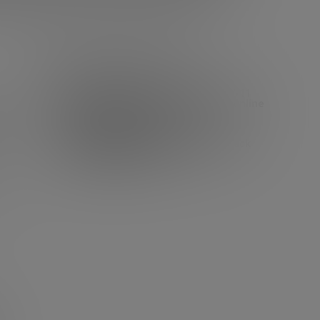
Recent Posts
Gratis spins op het Aviator-slot bij 711
Hoe je winsten maximaliseert met online
11
roulette
AI bij Online Casino’s
De opkomst van crypto casino’s
Pragmatic Play introduceert Blackjack
League bij Fair Play
lay