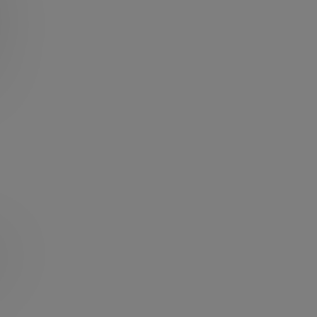
s
hoe
en