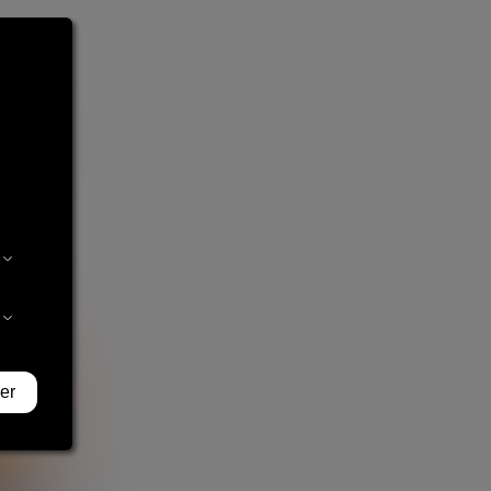
on
er