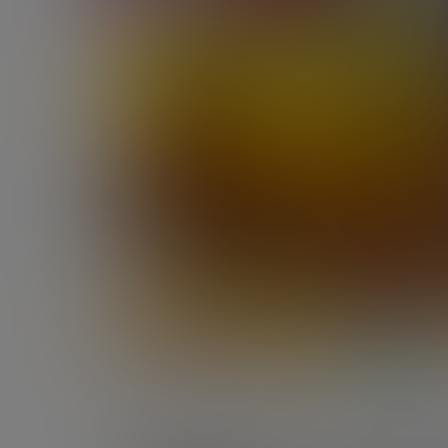
PROMOTIE
3 jaar ago