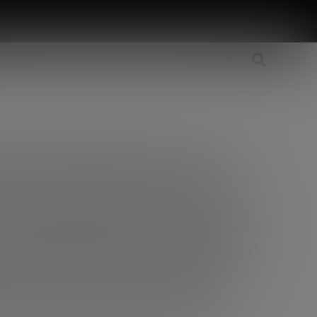
 Met een breed scala aan spellen, van klassieke
ijn gebruiksvriendelijke interface die zowel
ormen de kers op de taart, ze maken het spelen bij
 met verschillende varianten van blackjack, roulette
ijdig aanbod. High-definition streaming zorgt ervoor
vanceerde technologie kunnen spelers moeiteloos
 is de veiligheid van spelers een prioriteit bij 711
gevens optimaal beschermd zijn. Een betrouwbare
en genieten van hun favoriete spellen. Met een
t verlopen. Zo is het 711 casino de perfecte