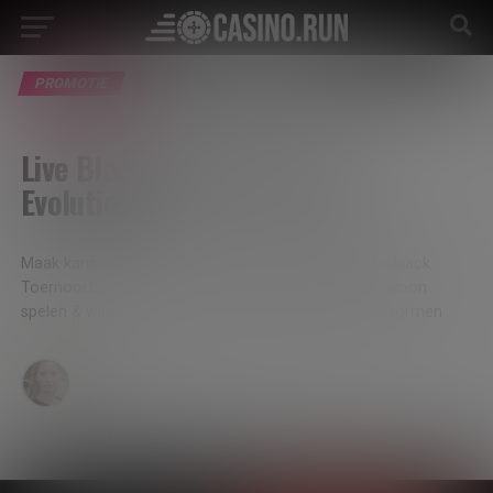
PROMOTIE
Live Blackjack Toernooi van
Evolution
Maak kans op €5.000 in het spannende €25.000 Blackjack
Toernooi bij 711 Casino. Geen inschrijving nodig, gewoon
spelen & winnen! Ontdek hoe je de top 140 kunt bestormen
Published
2 jaar ago
on
20 februari 2024
By
Emma Jansen