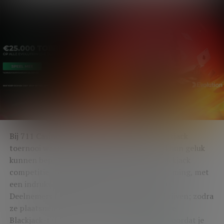
Bij 711 Casino kun je deenemen aan een blackjack
toernooi waar liefhebbers van het kaartspel hun ⁣geluk
⁢kunnen beproeven. Het gaat ‌om ⁤een live blackjack
competitie,‌ georganiseerd door Evolution Gaming, met
een indrukwekkende prijzenpot van €25.000.
Deelnemers hoeven zich niet apart in te schrijven; zodra
ze plaatsnemen aan een van de Evolution ‌Live
Blackjack-tafels, doen ⁣ze automatisch mee. Voordat je