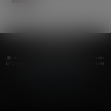
In Nederland moet je 18 jaar of ouder
zijn om in een (online) casino te mogen spelen of om deel
te nemen aan sportweddenschappen.
VERANTWOORD SPELEN
PRIVACY POLICY