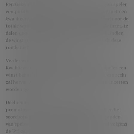
Een Gekwalificeerde Winst ontstaat wanneer een speler
een positief resultaat behaalt‍ na een spelronde met ‍een
kwalificerende inzet. Deze winst wordt berekend door de
totale ⁢winst, inclusief de⁢ inzet van de winnende inzet, te
delen door‍ de ​totale inzet over alle zitplaatsen. Indien
de winst precies gelijk is aan de ⁢totale inzet, telt deze
ronde niet mee voor de⁣ score.
Verder wordt een reeks van ‍opeenvolgende
Kwalificerende ‍Winsten onderbroken als een speler een
winst behaalt die gelijk is aan de totale inzet. Deze reeks
zal hervat worden zodra er weer kwalificerende inzetten
worden geplaatst.
Deelnemende ⁤spellen en tafels hebben de
promotieregels en prijzentabellen ingebouwd,⁤ en‍ het
scorebord ⁤wordt real-time bijgewerkt om‌ de standen
van spelers te tonen. Prijzen‌ worden⁢ toegekend volgens
de ‘Prijzen’ tab in ⁣de spellen ⁤of ​tafels.