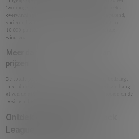
‘winning streak’ op te ​bouwen. Hoe ⁤langer de reeks
overwinningen,⁤ hoe meer ‍punten worden toegekend,
variërend van 10 punten voor⁣ een enkele winst tot
10.000 punten voor tien ⁤of⁣ meer opeenvolgende
winsten.
Meer dan drie miljoen ⁤euro aan
⁢prijzen
De totale prijzenpot van de Blackjack League‌ bedraagt
⁣meer dan €3.000.000, en de hoogte van de prijzen hangt
af van de prestaties in de ‌verschillende toernooien en de
positie in ‍het algemene klassement.
Ontdek de diverse Blackjack
⁣League toernooien