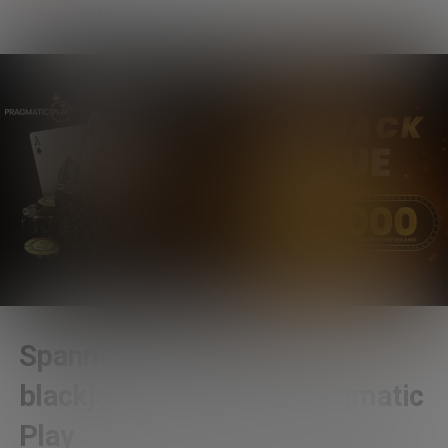
By
Sophie Bakker
Spannende kansen in de
blackjack league van Pragmatic⁢
Play