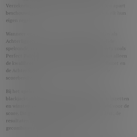
Verzekering ⁢en Blackjack. Deze⁣ inzetten worden apart
beschouwd van de Basis Hoofdinzet ‍en hebben ⁣elk hun
⁣eigen regels.
Wanneer een speler zowel Basis Hoofdinzetten als⁢
Achterliggende Inzetten plaatst binnen dezelfde
spelronde, zelfs ⁢als er bijvoorbeeld ook Side Bets zoals
Perfect Pairs‍ of 21+3​ geplaatst worden, worden alleen
de kwalificerende inzetten van de Basis Hoofdinzet en⁢
de Achterliggende Inzetten meegenomen in de
scoreberekening.
Bij het spelen aan meerdere plaatsen⁤ aan een
blackjacktafel worden de totale‍ kwalificerende inzetten
⁤en winsten van alle plaatsen bij elkaar⁢ opgeteld⁣ voor de
score. Dit geldt ook‌ als ‌een hand wordt gesplitst; de
resultaten van de gesplitste handen worden
gecombineerd voor de score.