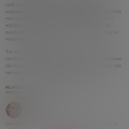
⁣cash ⁣zonder inzetvereisten. Pragmatic Play,‍ de
organisator van deze promoties, behoudt ‌zich het⁢ recht
voor om de promotie en‌ de voorwaarden daarvan te
wijzigen, ⁤op te schorten of⁤ te annuleren ⁣indien dit
noodzakelijk is om fraude of ​ander ⁢onwettig⁢ gedrag te
voorkomen of te beheren.
Tot slot is het essentieel dat deelnemers⁣ zich ook
verdiepen in de Algemene‌ Voorwaarden die beschikbaar
zijn binnen het spel, ‌zodat zij volledig op de hoogte zijn
van alle regels en verplichtingen.
RELATED TOPICS:
BLACKJACK
BLACKJACK LEAGUE
FAIR PLAY
FAIR PLAY CASINO
PRAGMATIC​ PLAY
Sophie Bakker
Ontmoet Sophie Bakker, een veelzijdige freelance schrijfster