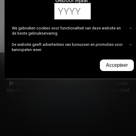
Recent Posts
Geboortejaar:
Gratis spins op het Aviator-slot bij 711
Hoe je winsten maximaliseert met online roulette
AI bij Online Casino’s
De opkomst van crypto casino’s
We gebruiken cookies voor functionaliteit van deze website en
Pragmatic Play introduceert Blackjack League bij Fair
de beste gebruikservaring.
Play
De website geeft advertenties van bonussen en promoties voor
kansspelen weer.
Accepteer
In Nederland moet je 18 jaar of ouder
zijn om in een (online) casino te mogen spelen of om deel
te nemen aan sportweddenschappen.
VERANTWOORD SPELEN
PRIVACY POLICY