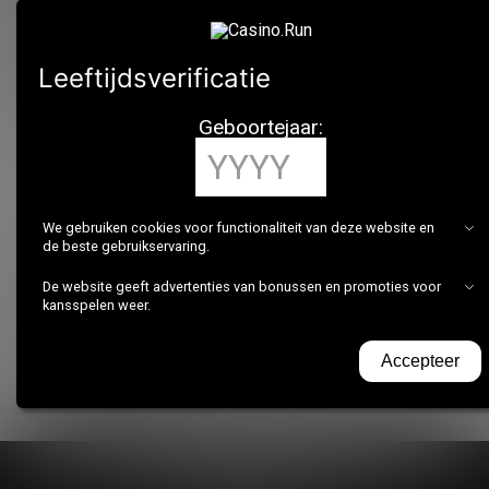
SLOTS
2 jaar ago
Leeftijdsverificatie
Top 10 casinospellen bij Fair Play Casino
Geboortejaar:
We gebruiken cookies voor functionaliteit van deze website en
Recent Posts
de beste gebruikservaring.
De website geeft advertenties van bonussen en promoties voor
Gratis spins op het Aviator-slot bij 711
kansspelen weer.
Hoe je winsten maximaliseert met online roulette
AI bij Online Casino’s
De opkomst van crypto casino’s
Accepteer
Pragmatic Play introduceert Blackjack League bij Fair
Play