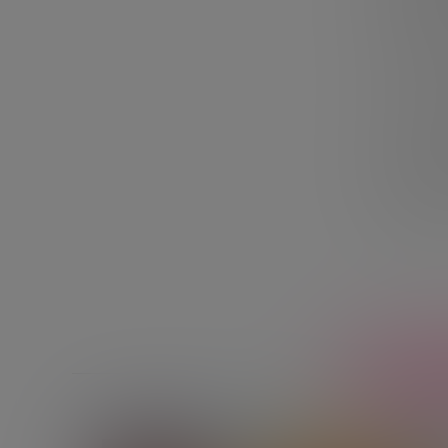
staat b
complex
Als sch
de nieu
te navi
pen en 
goknie
STORIES 