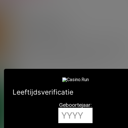
TAFELSPELLEN
2 jaar ago
Crazy Time Live
Duik in de magie van Crazy Time Live! Ontdek 
dit spel met zijn adembenemende bonusrondes 
enorme winstpotentieel jouw casinobeleving
voorgoed kan veranderen. Lees nu...
PROMOTIE
2 jaar ago
Leeftijdsverificatie
Geboortejaar:
Koning TOTO speelt blackjack bij
TOTO