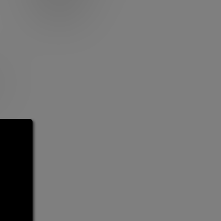
Slots
Tafelspellen
hoe
en