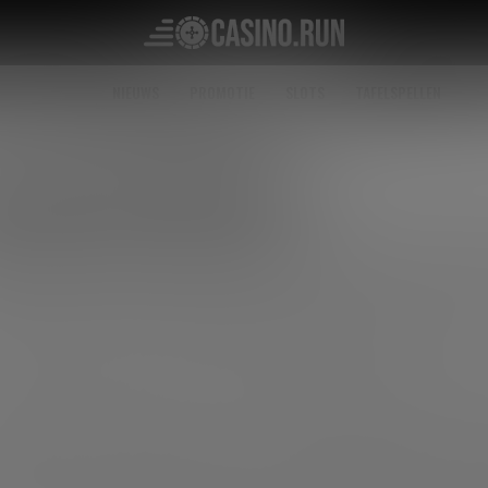
NIEUWS
PROMOTIE
SLOTS
TAFELSPELLEN
cas de Vries
e Vries is een Nederlandse auteur afkomstig uit Vo
dorp bekend om zijn karakteristieke huizen en kled
storische gemeenschap, heeft Lucas een diepe waa
ities, die vaak in zijn schrijfstijl doorschemeren.
professionele carrière is voornamelijk gericht op de
een gerespecteerd auteur voor casino.run, een toon
iseert in het laatste nieuws en ontwikkelingen in de
en in nieuwe casinospellen, trends in de gokwereld