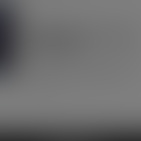
NIEUWS
3 jaar ago
Nieuwe gokkasten bij Casino777 dez
week 29/01/2024
Hebben toegevoegd aan ons groeiende aanbod bi
Casino777. Ontdek welke spannende spellen je n
kunt spelen en geniet van de beste online
casinobeleving.